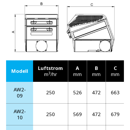
Luftstrom
A
B
C
Modell
3
m
/hr
mm
mm
mm
AW2-
250
526
472
663
09
AW2-
250
569
472
679
10