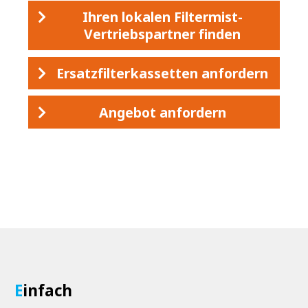
Ihren lokalen Filtermist-
Vertriebspartner finden
Ersatzfilterkassetten anfordern
Angebot anfordern
E
infach