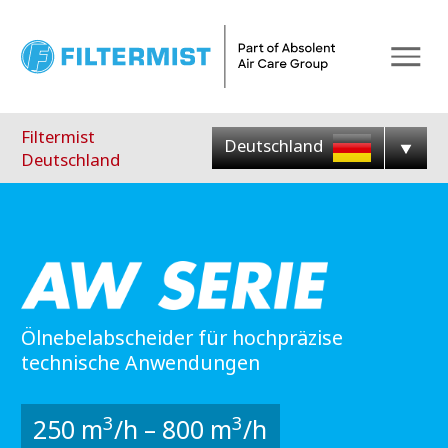
Menu
Filtermist
Deutschland
Deutschland
Ölnebelabscheider für hochpräzise
technische Anwendungen
3
3
250 m
/h – 800 m
/h