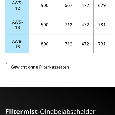
AW5-
500
667
472
679
12
AW5-
500
712
472
731
13
AW8-
800
712
472
731
13
*
Gewicht ohne Filterkassetten
Filtermist
-Ölnebelabscheider