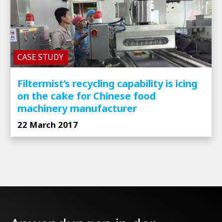
CASE STUDY
Filtermist’s recycling capability is icing
on the cake for Chinese food
machinery manufacturer
22 March 2017