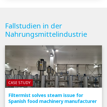
Fallstudien in der
Nahrungsmittelindustrie
CASE STUDY
Filtermist solves steam issue for
Spanish food machinery manufacturer