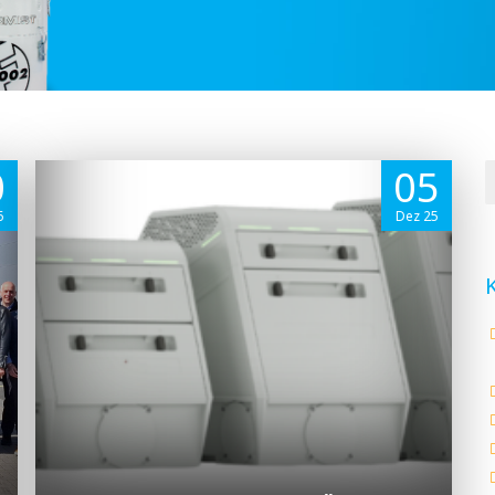
0
05
6
Dez 25