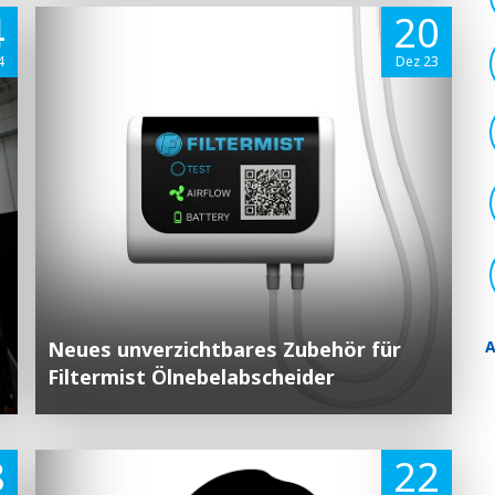
4
20
4
Dez 23
Neues unverzichtbares Zubehör für
Filtermist Ölnebelabscheider
8
22