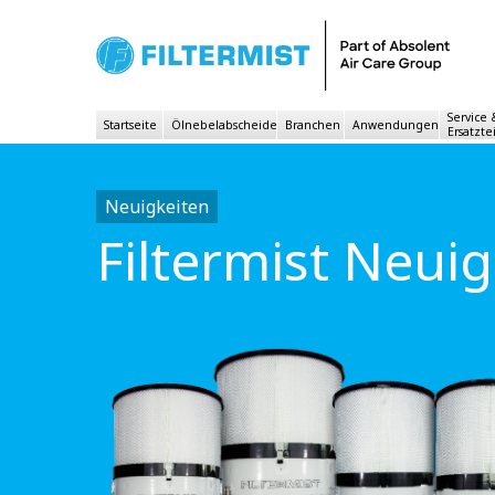
Service
Startseite
Ölnebelabscheider
Branchen
Anwendungen
Ersatzte
Neuigkeiten
Filtermist Neui