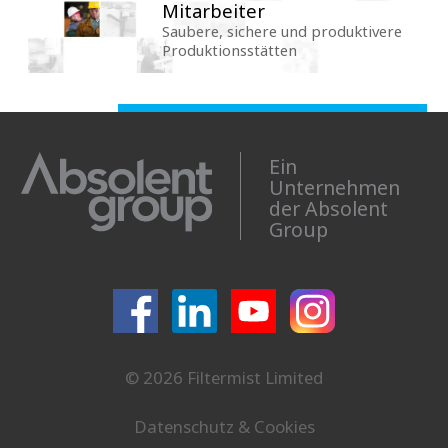
Mitarbeiter
Saubere, sichere und produktivere
Produktionsstätten
Ein
Unternehmen
der Absolent
Group
© 2026 Filtermist Limited
Datenschutz & Cookies