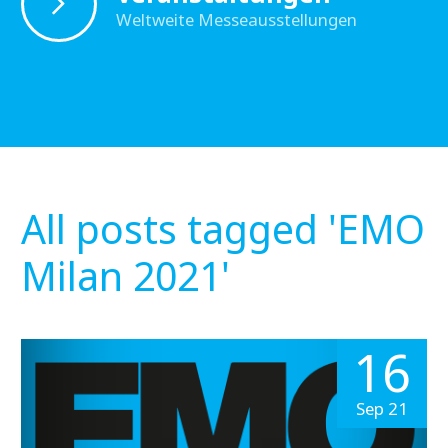
Weltweite Messeausstellungen
All posts tagged 'EMO
Milan 2021'
16
Sep 21